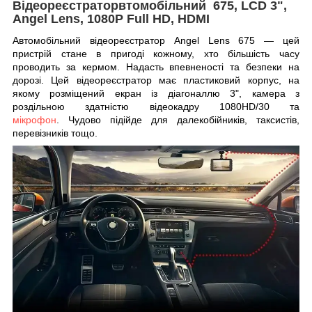
Відеореєстратор
втомобільний
675, LCD 3",
Angel Lens, 1080P Full HD, HDMI
Автомобільний відеореєстратор Angel Lens 675 — цей
пристрій стане в пригоді кожному, хто більшість часу
проводить за кермом. Надасть впевненості та безпеки на
дорозі. Цей відеореєстратор має пластиковий корпус, на
якому розміщений екран із діагоналлю 3", камера з
роздільною здатністю відеокадру 1080HD/30 та
мікрофон
. Чудово підійде для далекобійників, таксистів,
перевізників тощо.