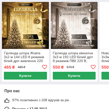
Гірлянда штора Жовта
Гірлянда штора кімнатна
Ново
3х2 м 144 LED 8 режимів
3х3 м 192 LED Білий дріт
3х3
білий дріт живлення 220
8 режимів ПВХ 220 В,
біли
В, Гірлянда Штора 3х2 м
Світлодіодна гірлянда
Світ
465
550
550
₴
₴
489 ₴
579 ₴
жовта 144 діоди
Біла 3х3 м
3х3
Купити
Купити
Про нас
97% позитивних з 108 відгуків за рік
Працює з 17.05.2013