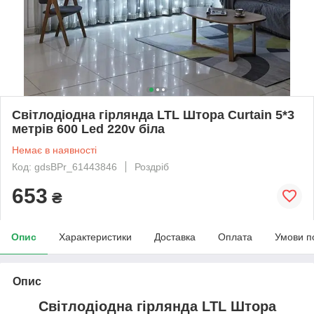
Світлодіодна гірлянда LTL Штора Сurtain 5*3
метрів 600 Led 220v біла
Немає в наявності
Код: gdsBPr_61443846
Роздріб
653
₴
Опис
Характеристики
Доставка
Оплата
Умови п
Опис
Світлодіодна гірлянда LTL Штора