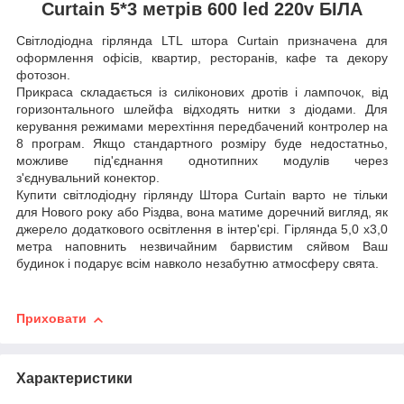
Сurtain 5*3 метрів 600 led 220v БІЛА
Світлодіодна гірлянда LTL штора Curtain призначена для
оформлення офісів, квартир, ресторанів, кафе та декору
фотозон.
Прикраса складається із силіконових дротів і лампочок, від
горизонтального шлейфа відходять нитки з діодами. Для
керування режимами мерехтіння передбачений контролер на
8 програм. Якщо стандартного розміру буде недостатньо,
можливе під'єднання однотипних модулів через
з'єднувальний конектор.
Купити світлодіодну гірлянду Штора Curtain варто не тільки
для Нового року або Різдва, вона матиме доречний вигляд, як
джерело додаткового освітлення в інтер'єрі. Гірлянда 5,0 х3,0
метра наповнить незвичайним барвистим сяйвом Ваш
будинок і подарує всім навколо незабутню атмосферу свята.
Приховати
Характеристики