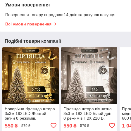
Умови повернення
Повернення товару впродовж 14 днів за рахунок покупця
Всі умови повернення
Подібні товари компанії
Новорічна гірлянда штора
Гірлянда штора кімнатна
Гірл
3х3м 192LED Жовтий
3х3 м 192 LED Білий дріт
мідн
білий 8 режимів,
8 режимів ПВХ 220 В,
600 
Світлодіодна гірлянда
Світлодіодна гірлянда
Ново
550
550
1 0
₴
₴
579 ₴
579 ₴
3х3м 192LED
Біла 3х3 м
вікн