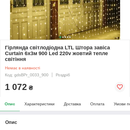
Гірлянда світлодіодна LTL Штора завіса
Сurtain 6х3м 900 Led 220v жовтий тепле
світіння
Немає в наявності
Код: gdsBPr_0033_900
Роздріб
1 072
₴
Опис
Характеристики
Доставка
Оплата
Умови п
Опис