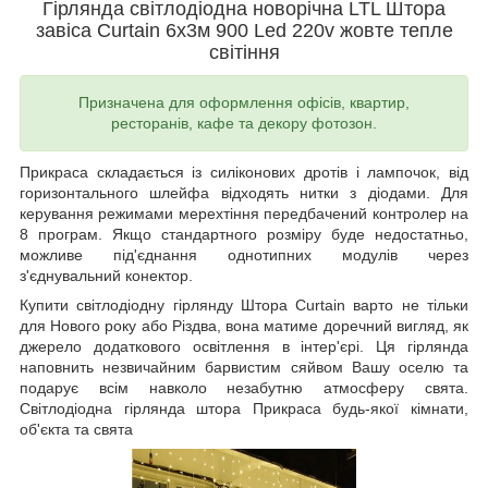
Гірлянда світлодіодна новорічна LTL Штора
завіса Сurtain 6х3м 900 Led 220v жовте тепле
світіння
Призначена для оформлення офісів, квартир,
ресторанів, кафе та декору фотозон.
Прикраса складається із силіконових дротів і лампочок, від
горизонтального шлейфа відходять нитки з діодами. Для
керування режимами мерехтіння передбачений контролер на
8 програм. Якщо стандартного розміру буде недостатньо,
можливе під'єднання однотипних модулів через
з'єднувальний конектор.
Купити світлодіодну гірлянду Штора Curtain варто не тільки
для Нового року або Різдва, вона матиме доречний вигляд, як
джерело додаткового освітлення в інтер'єрі. Ця гірлянда
наповнить незвичайним барвистим сяйвом Вашу оселю та
подарує всім навколо незабутню атмосферу свята.
Світлодіодна гірлянда штора Прикраса будь-якої кімнати,
об'єкта та свята