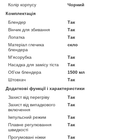
Колір корпусу
Чорний
Комплектація
Блендер
Так
Вінчик для збивання
Так
Лопатка
Так
Матеріал глечика
скло
блендера
М'ясорубка
Так
Насадка для замісу тіста
Так
Об'єм блендера
1500 мл
Штовхач
Так
Додаткові функції і характеристики
Захист від перегріву
Так
Захист від випадкового
Так
включення
Імпульсний режим
Так
Плавне регулювання
Так
швидкості
Прогумовані ніжки
Так