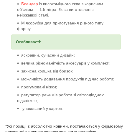
Блендер
із високоміцного скла з корисним
об'ємом — 1.5 літра. Леза виготовлені з
неіржавкої сталі.
М'ясорубка для приготування різного типу
фаршу
Особливості:
яскравий, сучасний дизайн;
велика різноманітність аксесуарів у комплекті;
захисна кришка від бризок;
можливість додавання продуктів під час роботи;
прогумовані ніжки;
регулятор режимів роботи зі світлодіодною
підсвіткою;
упакований у картон.
*Усі позиції є абсолютно новими, постачаються у фірмовому
пакованні з повною заводською комплектацією.