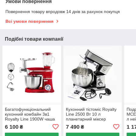
Умови повернення
Повернення товару впродовж 14 днів за рахунок покупця
Всі умови повернення
Подібні товари компанії
Багатофункціональний
Кухонний тістоміс Royalty
Подр
кухонний комбайн 3в1
Line 2500 Вт 10 л
MCE3
Royalty Line 1900W чаша
планетарний міксер
л не
6.5л в червоному кольорі
овоч
6 100
7 490
1 1
₴
₴