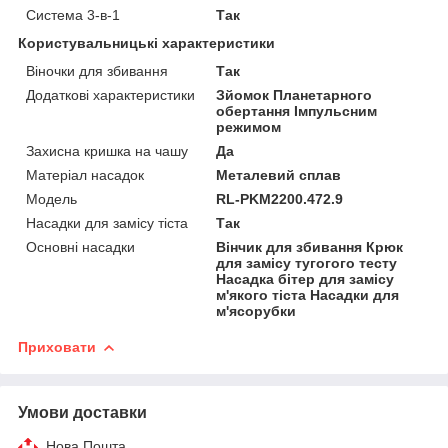
Система 3-в-1
Так
Користувальницькі характеристики
Віночки для збивання
Так
Додаткові характеристики
Зйомок Планетарного
обертання Імпульсним
режимом
Захисна кришка на чашу
Да
Матеріал насадок
Металевий сплав
Модель
RL-PKM2200.472.9
Насадки для замісу тіста
Так
Основні насадки
Вінчик для збивання Крюк
для замісу тугогого тесту
Насадка бітер для замісу
м'якого тіста Насадки для
м'ясорубки
Приховати
Умови доставки
Нова Пошта