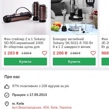
Фен стайлер 2 в 1 Sokany
Блендер заглибний
Фен 
SD-903 керамічний 1000
Sokany SK-5011-8 700 Вт
JE-2
Вт обертова щітка для
8 в 1 2 швидкості вінчик
Вт д
укладання волосся
тертка соковичавниця
суші
1 283
2 286
968
₴
₴
1 509 ₴
2 689 ₴
Купити
Купити
Про нас
97% позитивних з 108 відгуків за рік
Працює з 17.05.2013
м. Київ
вул.Вишгородська, 45б, Київ, Україна